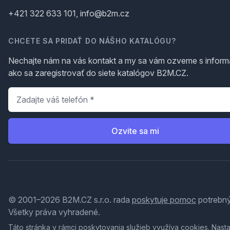
+421 322 633 101, info@b2m.cz
CHCETE SA PRIDAŤ DO NÁŠHO KATALÓGU?
Nechajte nám na vás kontakt a my sa vám ozveme s inform
ako sa zaregistrovať do siete katalógov B2M.CZ.
Telefón
*
Ozvite sa mi
© 2001–2026 B2M.CZ s.r.o. rada
poskytuje pomoc
potrebný
Všetky práva vyhradené.
Táto stránka v rámci poskytovania služieb využíva
cookies
. Nast