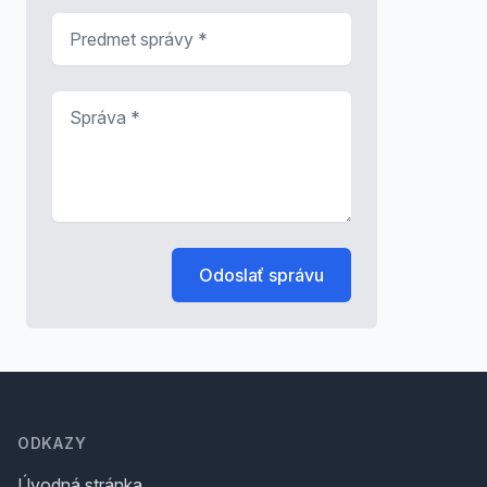
Predmet správy
*
Správa
*
Odoslať správu
Footer
ODKAZY
Úvodná stránka