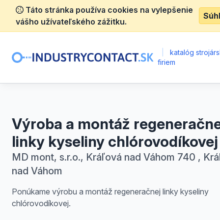
Táto stránka používa cookies na vylepšenie
Súh
vášho užívateľského zážitku.
|
katalóg strojár
firiem
Výroba a montáž regeneračne
linky kyseliny chlórovodíkovej
MD mont, s.r.o., Kráľová nad Váhom 740 , Kr
nad Váhom
Ponúkame výrobu a montáž regeneračnej linky kyseliny
chlórovodíkovej.