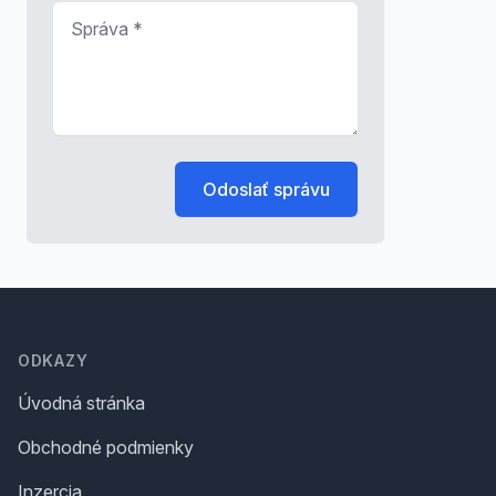
Správa
*
Odoslať správu
Footer
ODKAZY
Úvodná stránka
Obchodné podmienky
Inzercia