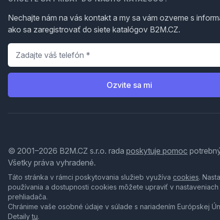
Nechajte nám na vás kontakt a my sa vám ozveme s inform
ako sa zaregistrovať do siete katalógov B2M.CZ.
Telefón
*
Ozvite sa mi
© 2001–2026 B2M.CZ s.r.o. rada
poskytuje pomoc
potrebný
Všetky práva vyhradené.
Táto stránka v rámci poskytovania služieb využíva
cookies
. Nast
používania a dostupnosti cookies môžete upraviť v nastaveniach
prehliadača.
Chránime vaše osobné údaje v súlade s nariadením Európskej Ú
Detaily
tu
.