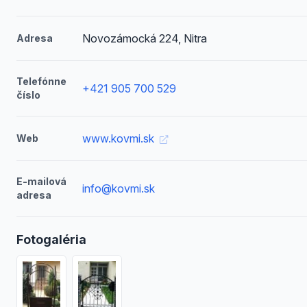
Novozámocká 224, Nitra
Adresa
Telefónne
+421 905 700 529
číslo
www.kovmi.sk
Web
E-mailová
info@kovmi.sk
adresa
Fotogaléria