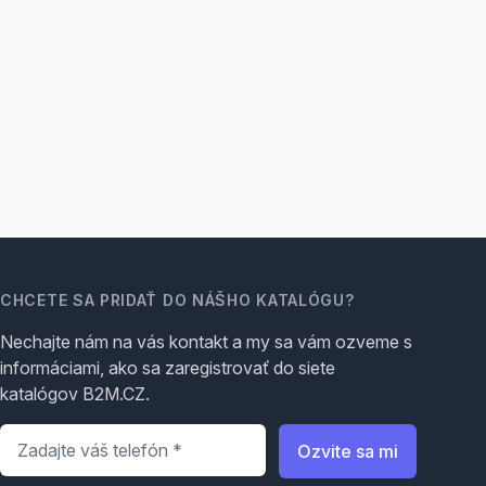
CHCETE SA PRIDAŤ DO NÁŠHO KATALÓGU?
Nechajte nám na vás kontakt a my sa vám ozveme s
informáciami, ako sa zaregistrovať do siete
katalógov B2M.CZ.
Telefón
*
Ozvite sa mi