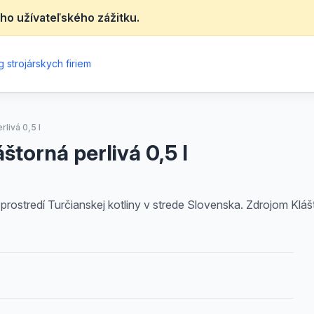
ho užívateľského zážitku.
 strojárskych firiem
livá 0,5 l
štorná perlivá 0,5 l
rostredí Turčianskej kotliny v strede Slovenska. Zdrojom Klášt