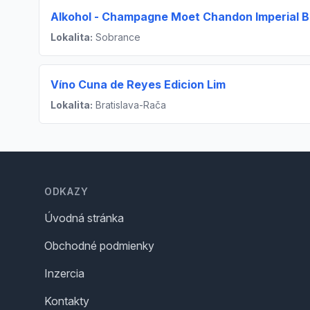
Alkohol - Champagne Moet Chandon Imperial Br
Lokalita:
Sobrance
Víno Cuna de Reyes Edicion Lim
Lokalita:
Bratislava-Rača
Footer
ODKAZY
Úvodná stránka
Obchodné podmienky
Inzercia
Kontakty