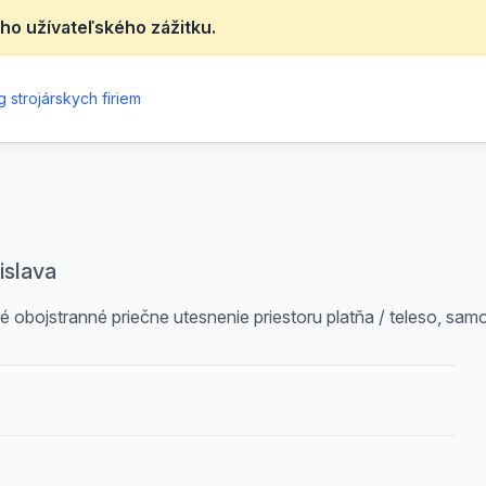
ho užívateľského zážitku.
 strojárskych firiem
islava
 obojstranné priečne utesnenie priestoru platňa / teleso, sam