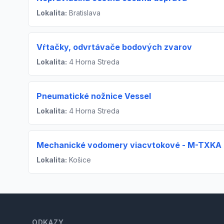
Lokalita:
Bratislava
Vŕtačky, odvrtávače bodových zvarov
Lokalita:
4 Horna Streda
Pneumatické nožnice Vessel
Lokalita:
4 Horna Streda
Mechanické vodomery viacvtokové - M-TXKA 
Lokalita:
Košice
Footer
ODKAZY