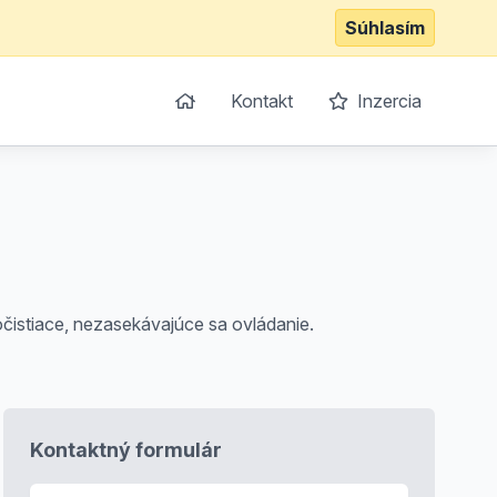
Súhlasím
Kontakt
Inzercia
očistiace, nezasekávajúce sa ovládanie.
Kontaktný formulár
E-mail
*