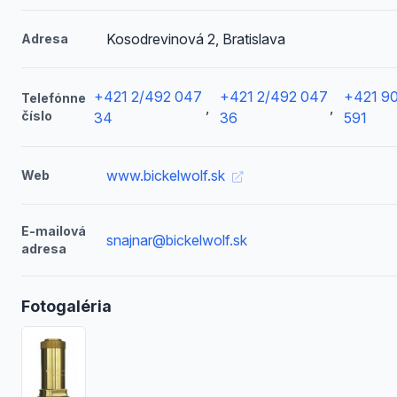
Kosodrevinová 2, Bratislava
Adresa
+421 2/492 047
+421 2/492 047
+421 9
Telefónne
,
,
číslo
34
36
591
www.bickelwolf.sk
Web
E-mailová
snajnar@bickelwolf.sk
adresa
Fotogaléria