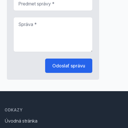
*
Správa
*
Odoslať správu
Footer
ODKAZY
Úvodná stránka