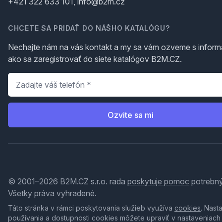
+421 322 633 101, info@b2m.cz
CHCETE SA PRIDAŤ DO NÁŠHO KATALÓGU?
Nechajte nám na vás kontakt a my sa vám ozveme s inform
ako sa zaregistrovať do siete katalógov B2M.CZ.
Telefón
*
Ozvite sa mi
© 2001–2026 B2M.CZ s.r.o. rada
poskytuje pomoc
potrebný
Všetky práva vyhradené.
Táto stránka v rámci poskytovania služieb využíva
cookies
. Nast
používania a dostupnosti cookies môžete upraviť v nastaveniach