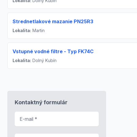
Lokalita:
Dolný Kubín
Strednetlakové mazanie PN25R3
Lokalita:
Martin
Vstupné vodné filtre - Typ FK74C
Lokalita:
Dolný Kubín
Kontaktný formulár
E-mail
*
Predmet správy