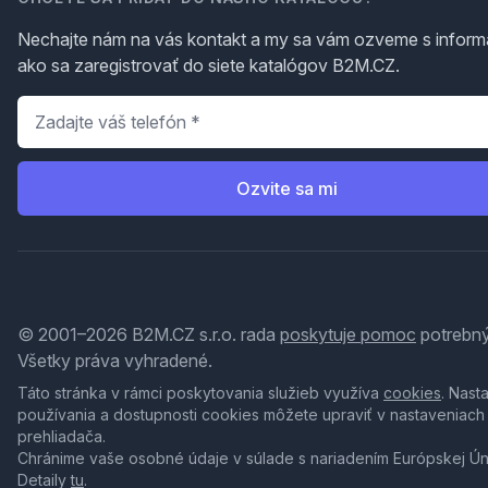
Nechajte nám na vás kontakt a my sa vám ozveme s inform
ako sa zaregistrovať do siete katalógov B2M.CZ.
Telefón
*
Ozvite sa mi
© 2001–2026 B2M.CZ s.r.o. rada
poskytuje pomoc
potrebný
Všetky práva vyhradené.
Táto stránka v rámci poskytovania služieb využíva
cookies
. Nast
používania a dostupnosti cookies môžete upraviť v nastaveniach
prehliadača.
Chránime vaše osobné údaje v súlade s nariadením Európskej Ú
Detaily
tu
.