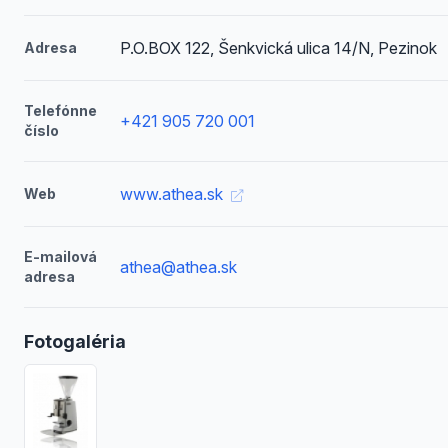
P.O.BOX 122, Šenkvická ulica 14/N, Pezinok
Adresa
Telefónne
+421 905 720 001
číslo
www.athea.sk
Web
E-mailová
athea@athea.sk
adresa
Fotogaléria