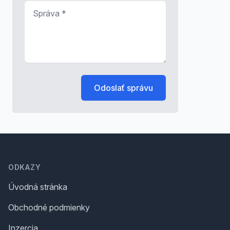
Správa
*
Odoslať správu
Footer
ODKAZY
Úvodná stránka
Obchodné podmienky
Inzercia