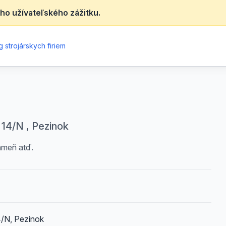
ho užívateľského zážitku.
 strojárskych firiem
 14/N , Pezinok
ameň atď.
4/N, Pezinok