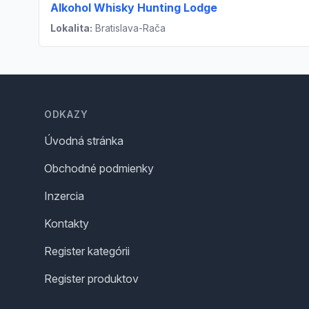
Alkohol Whisky Hunting Lodge
Lokalita:
Bratislava-Rača
Footer
ODKAZY
Úvodná stránka
Obchodné podmienky
Inzercia
Kontakty
Register kategórii
Register produktov