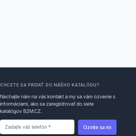
CHCETE SA PRIDAŤ DO NÁŠHO KATALÓGU?
Nechajte nám na vás kontakt a my sa vám ozveme s
informáciami, ako sa zaregistrovať do siete
katalógov B2M.CZ.
Telefón
*
Ozvite sa mi