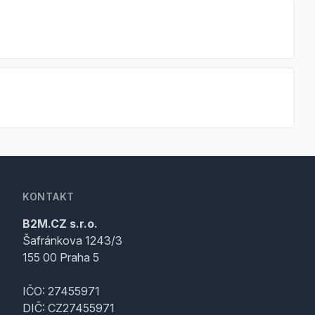
KONTAKT
B2M.CZ s.r.o.
Šafránkova 1243/3
155 00 Praha 5
IČO: 27455971
DIČ: CZ27455971