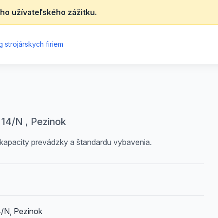
ho užívateľského zážitku.
 strojárskych firiem
 14/N , Pezinok
 kapacity prevádzky a štandardu vybavenia.
4/N, Pezinok