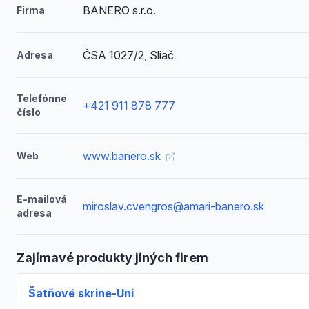
BANERO s.r.o.
Firma
ČSA 1027/2, Sliač
Adresa
Telefónne
+421 911 878 777
číslo
www.banero.sk
Web
E-mailová
miroslav.cvengros@amari-banero.sk
adresa
Zajímavé produkty jiných firem
Šatňové skrine-Uni