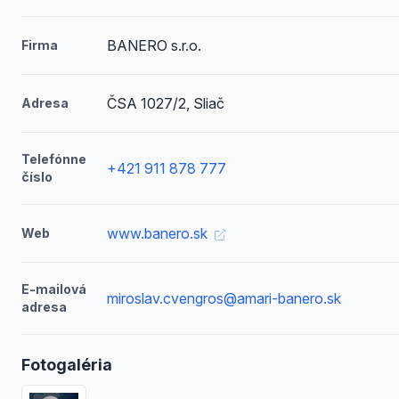
BANERO s.r.o.
Firma
ČSA 1027/2, Sliač
Adresa
Telefónne
+421 911 878 777
číslo
www.banero.sk
Web
E-mailová
miroslav.cvengros@amari-banero.sk
adresa
Fotogaléria