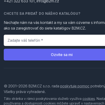
+421 322 633 101, info@b2m.cz
CHCETE SA PRIDAŤ DO NÁŠHO KATALÓGU?
Nechajte nám na vás kontakt a my sa vám ozveme s inform
ako sa zaregistrovať do siete katalógov B2M.CZ.
Telefón
*
Ozvite sa mi
© 2001–2026 B2M.CZ s.r.o. rada
poskytuje pomoc
potrebný
Všetky práva vyhradené.
Táto stránka v rámci poskytovania služieb využíva
cookies
. Nast
používania a dostupnosti cookies môžete upraviť v nastaveniach