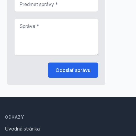
Predmet správy
*
Správa
*
Odoslať správu
Footer
ODKAZY
Úvodná stránka