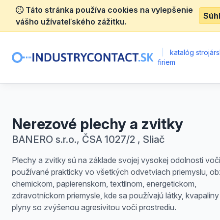
Táto stránka používa cookies na vylepšenie
Súh
vášho užívateľského zážitku.
|
katalóg strojár
firiem
Nerezové plechy a zvitky
BANERO s.r.o., ČSA 1027/2 , Sliač
Plechy a zvitky sú na základe svojej vysokej odolnosti voči
používané prakticky vo všetkých odvetviach priemyslu, ob
chemickom, papierenskom, textilnom, energetickom,
zdravotníckom priemysle, kde sa používajú látky, kvapaliny
plyny so zvýšenou agresivitou voči prostrediu.