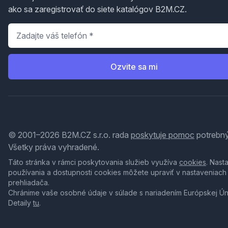
ako sa zaregistrovať do siete katalógov B2M.CZ.
Telefón
*
Ozvite sa mi
© 2001–2026 B2M.CZ s.r.o. rada
poskytuje pomoc
potrebný
Všetky práva vyhradené.
Táto stránka v rámci poskytovania služieb využíva
cookies
. Nast
používania a dostupnosti cookies môžete upraviť v nastaveniach
prehliadača.
Chránime vaše osobné údaje v súlade s nariadením Európskej Ú
Detaily
tu
.