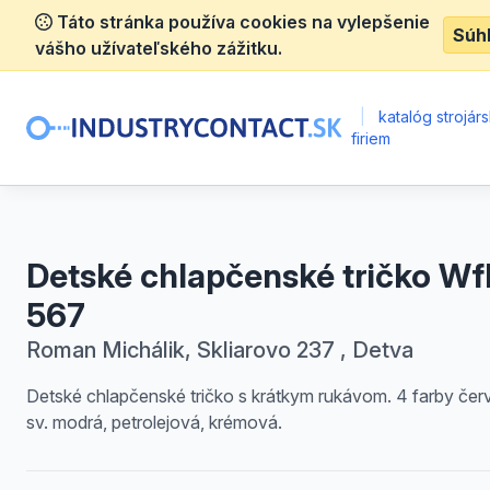
Táto stránka používa cookies na vylepšenie
Súh
vášho užívateľského zážitku.
|
katalóg strojár
firiem
Detské chlapčenské tričko Wf
567
Roman Michálik, Skliarovo 237 , Detva
Detské chlapčenské tričko s krátkym rukávom. 4 farby čer
sv. modrá, petrolejová, krémová.