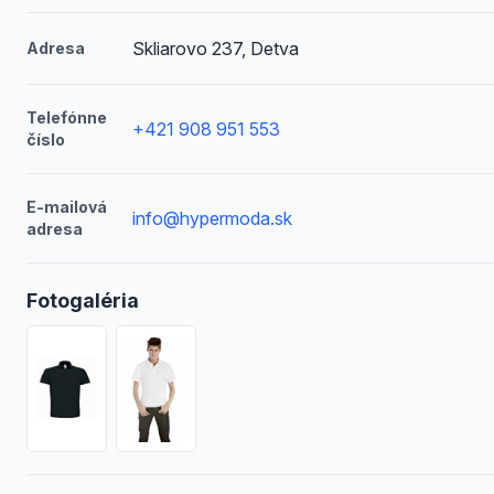
Skliarovo 237, Detva
Adresa
Telefónne
+421 908 951 553
číslo
E-mailová
info@hypermoda.sk
adresa
Fotogaléria