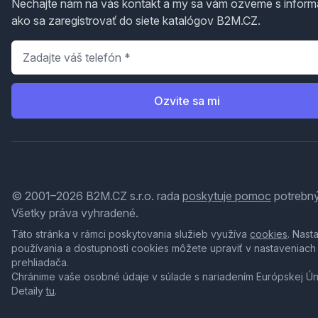
Nechajte nám na vás kontakt a my sa vám ozveme s inform
ako sa zaregistrovať do siete katalógov B2M.CZ.
Telefón
*
Ozvite sa mi
© 2001–2026 B2M.CZ s.r.o. rada
poskytuje pomoc
potrebný
Všetky práva vyhradené.
Táto stránka v rámci poskytovania služieb využíva
cookies
. Nast
používania a dostupnosti cookies môžete upraviť v nastaveniach
prehliadača.
Chránime vaše osobné údaje v súlade s nariadením Európskej Ú
Detaily
tu
.