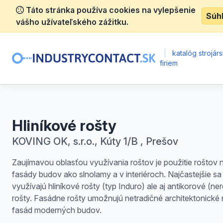
Táto stránka používa cookies na vylepšenie
Súh
vášho užívateľského zážitku.
|
katalóg strojár
firiem
Hliníkové rošty
KOVING OK, s.r.o., Kúty 1/B , Prešov
Zaujímavou oblasťou využívania roštov je použitie roštov 
fasády budov ako slnolamy a v interiéroch. Najčastejšie sa
využívajú hliníkové rošty (typ Induro) ale aj antikorové (n
rošty. Fasádne rošty umožnujú netradičné architektonické 
fasád moderných budov.