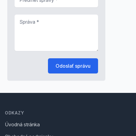
Správa
*
Odoslať správu
Footer
ODKAZY
Úvodná stránka