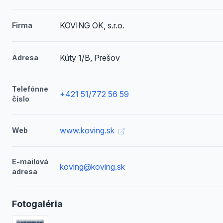
KOVING OK, s.r.o.
Firma
Kúty 1/B, Prešov
Adresa
Telefónne
+421 51/772 56 59
číslo
www.koving.sk
Web
E-mailová
koving@koving.sk
adresa
Fotogaléria