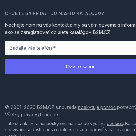
CHCETE SA PRIDAŤ DO NÁŠHO KATALÓGU?
Nechajte nám na vás kontakt a my sa vám ozveme s inform
ako sa zaregistrovať do siete katalógov B2M.CZ.
Telefón
*
Ozvite sa mi
© 2001–2026 B2M.CZ s.r.o. rada
poskytuje pomoc
potrebný
Všetky práva vyhradené.
Táto stránka v rámci poskytovania služieb využíva
cookies
. Nast
používania a dostupnosti cookies môžete upraviť v nastaveniach
prehliadača.