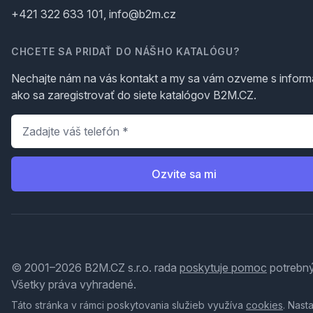
+421 322 633 101, info@b2m.cz
CHCETE SA PRIDAŤ DO NÁŠHO KATALÓGU?
Nechajte nám na vás kontakt a my sa vám ozveme s inform
ako sa zaregistrovať do siete katalógov B2M.CZ.
Telefón
*
Ozvite sa mi
© 2001–2026 B2M.CZ s.r.o. rada
poskytuje pomoc
potrebný
Všetky práva vyhradené.
Táto stránka v rámci poskytovania služieb využíva
cookies
. Nast