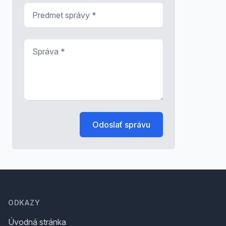
Predmet správy
*
Správa
*
Odoslať správu
Footer
ODKAZY
Úvodná stránka