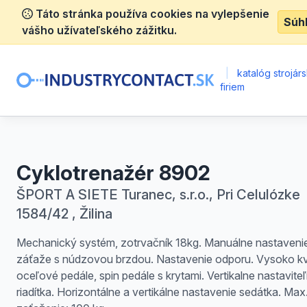
Táto stránka používa cookies na vylepšenie
Súh
vášho užívateľského zážitku.
|
katalóg strojár
firiem
Cyklotrenažér 8902
ŠPORT A SIETE Turanec, s.r.o., Pri Celulózke
1584/42 , Žilina
Mechanický systém, zotrvačník 18kg. Manuálne nastaveni
záťaže s núdzovou brzdou. Nastavenie odporu. Vysoko kv
oceľové pedále, spin pedále s krytami. Vertikalne nastavite
riadítka. Horizontálne a vertikálne nastavenie sedátka. Max