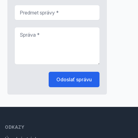
Predmet správy
*
Správa
*
Odoslať správu
Footer
ODKAZY