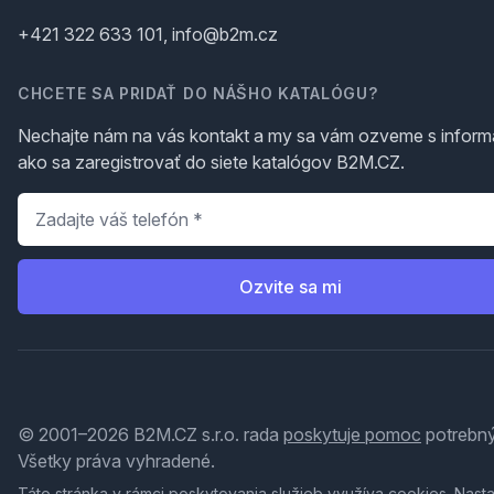
+421 322 633 101, info@b2m.cz
CHCETE SA PRIDAŤ DO NÁŠHO KATALÓGU?
Nechajte nám na vás kontakt a my sa vám ozveme s inform
ako sa zaregistrovať do siete katalógov B2M.CZ.
Telefón
*
Ozvite sa mi
© 2001–2026 B2M.CZ s.r.o. rada
poskytuje pomoc
potrebný
Všetky práva vyhradené.
Táto stránka v rámci poskytovania služieb využíva
cookies
. Nast