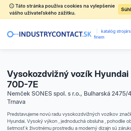
Táto stránka používa cookies na vylepšenie
Súh
vášho užívateľského zážitku.
|
katalóg strojár
firiem
Vysokozdvižný vozík Hyundai
70D-7E
Nemček SONES spol. s r.o., Bulharská 2475/4
Trnava
Predstavujeme novú radu vysokozdvižných vozíkov znač
Hyundai. Vysoký výkon , jednoduchá obsluha , pohodlie o
šetrnosť k životnému prostrediu a moderný dizajn sú záru