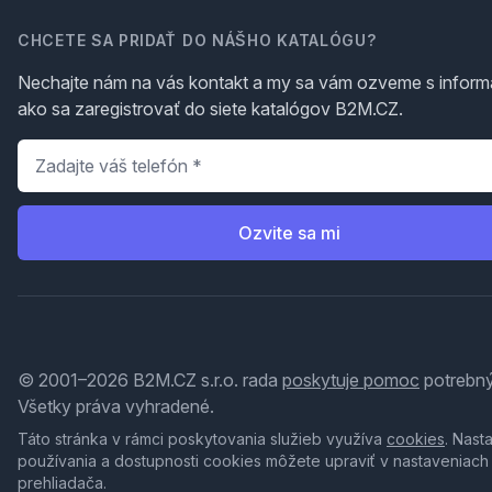
CHCETE SA PRIDAŤ DO NÁŠHO KATALÓGU?
Nechajte nám na vás kontakt a my sa vám ozveme s inform
ako sa zaregistrovať do siete katalógov B2M.CZ.
Telefón
*
Ozvite sa mi
© 2001–2026 B2M.CZ s.r.o. rada
poskytuje pomoc
potrebný
Všetky práva vyhradené.
Táto stránka v rámci poskytovania služieb využíva
cookies
. Nast
používania a dostupnosti cookies môžete upraviť v nastaveniach
prehliadača.