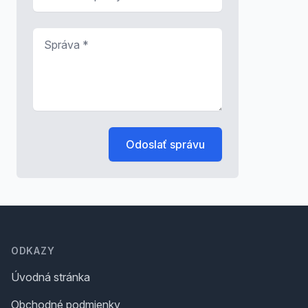
Správa
*
Odoslať správu
Footer
ODKAZY
Úvodná stránka
Obchodné podmienky