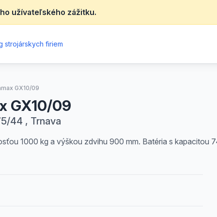
ho užívateľského zážitku.
 strojárskych firiem
ramax GX10/09
ax GX10/09
5/44 , Trnava
osťou 1000 kg a výškou zdvihu 900 mm. Batéria s kapacitou 