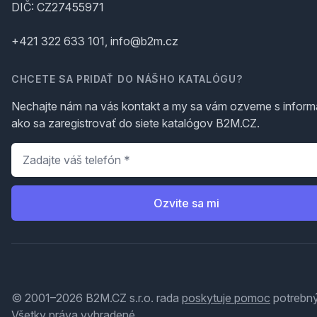
DIČ: CZ27455971
+421 322 633 101, info@b2m.cz
CHCETE SA PRIDAŤ DO NÁŠHO KATALÓGU?
Nechajte nám na vás kontakt a my sa vám ozveme s inform
ako sa zaregistrovať do siete katalógov B2M.CZ.
Telefón
*
Ozvite sa mi
© 2001–2026 B2M.CZ s.r.o. rada
poskytuje pomoc
potrebný
Všetky práva vyhradené.