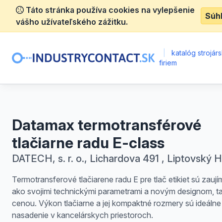
Táto stránka používa cookies na vylepšenie
Súh
vášho užívateľského zážitku.
|
katalóg strojár
firiem
Datamax termotransférové
tlačiarne radu E-class
DATECH, s. r. o., Lichardova 491 , Liptovský 
Termotransferové tlačiarene radu E pre tlač etikiet sú zauj
ako svojimi technickými parametrami a novým designom, ta
cenou. Výkon tlačiarne a jej kompaktné rozmery sú ideálne
nasadenie v kancelárskych priestoroch.