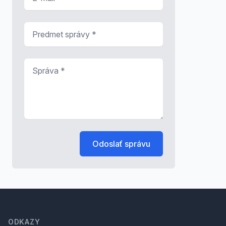
Predmet správy
*
Správa
*
Odoslať správu
Footer
ODKAZY