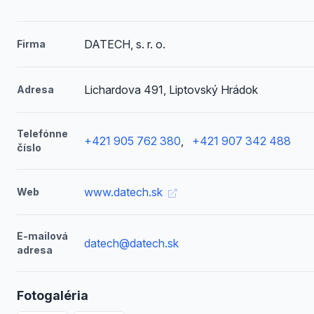
DATECH, s. r. o.
Firma
Lichardova 491, Liptovský Hrádok
Adresa
Telefónne
+421 905 762 380
,
+421 907 342 488
číslo
www.datech.sk
Web
E-mailová
datech@datech.sk
adresa
Fotogaléria