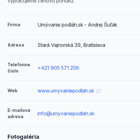
vypracujeme cenovú ponuku.
Umývanie podláh.sk - Andrej Šuťák
Firma
Stará Vajnorská 39, Bratislava
Adresa
Telefónne
+421 905 571 256
číslo
www.umyvaniepodlah.sk
Web
E-mailová
info@umyvaniepodlah.sk
adresa
Fotogaléria