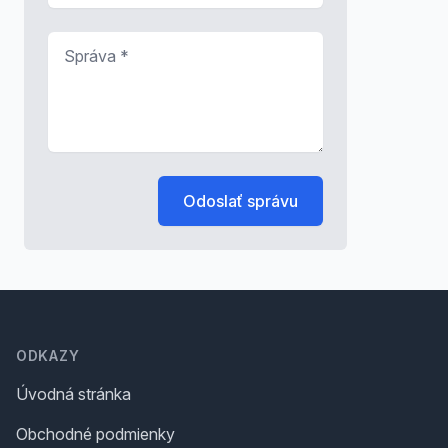
Správa
*
Odoslať správu
Footer
ODKAZY
Úvodná stránka
Obchodné podmienky