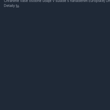
Chránime vaše osobné údaje v súlade s nariadením Európskej Ú
Detaily
tu
.