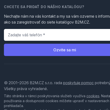
CHCETE SA PRIDAŤ DO NÁŠHO KATALÓGU?
Nechajte nám na vás kontakt a my sa vám ozveme s inform
ako sa zaregistrovať do siete katalógov B2M.CZ.
Telefón
*
Ozvite sa mi
© 2001–2026 B2M.CZ s.r.o. rada
poskytuje pomoc
potrebný
Všetky práva vyhradené.
Táto stránka v rámci poskytovania služieb využíva
cookies
. Nast
používania a dostupnosti cookies môžete upraviť v nastaveniach
prehliadača.