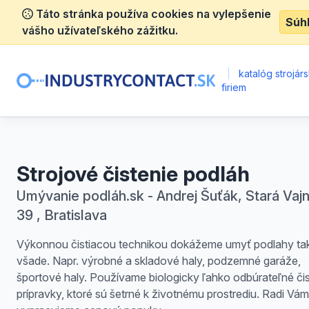
Táto stránka používa cookies na vylepšenie
Súh
vášho užívateľského zážitku.
|
katalóg strojár
firiem
Strojové čistenie podláh
Umývanie podláh.sk - Andrej Šuťák, Stará Vaj
39 , Bratislava
Výkonnou čistiacou technikou dokážeme umyť podlahy ta
všade. Napr. výrobné a skladové haly, podzemné garáže,
športové haly. Používame biologicky ľahko odbúrateľné čis
prípravky, ktoré sú šetrné k životnému prostrediu. Radi Vám