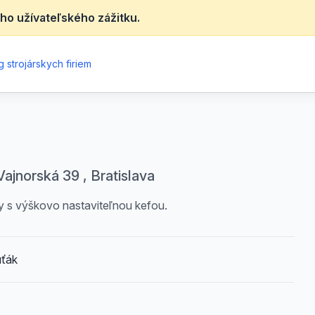
ho užívateľského zážitku.
 strojárskych firiem
0
ajnorská 39 , Bratislava
 s výškovo nastaviteľnou kefou.
uťák