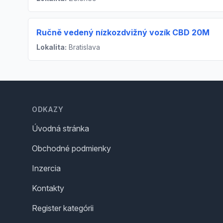
Ručně vedený nízkozdvižný vozík CBD 20M
Lokalita:
Bratislava
Footer
ODKAZY
Úvodná stránka
Obchodné podmienky
Inzercia
Kontakty
Register kategórii