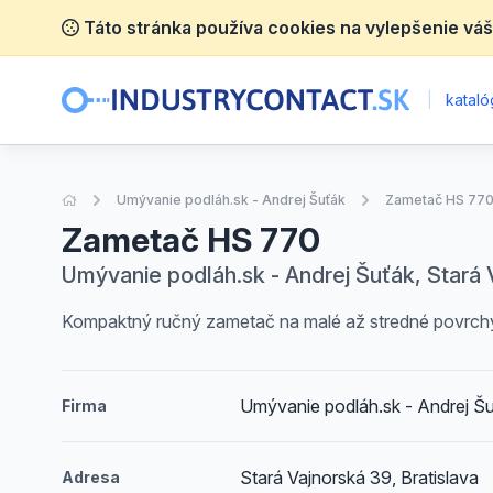
Táto stránka používa cookies na vylepšenie váš
|
katalóg
Úvodná stránka
Umývanie podláh.sk - Andrej Šuťák
Zametač HS 77
Zametač HS 770
Umývanie podláh.sk - Andrej Šuťák, Stará V
Kompaktný ručný zametač na malé až stredné povrchy
Umývanie podláh.sk - Andrej Š
Firma
Stará Vajnorská 39, Bratislava
Adresa