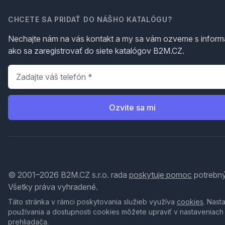
CHCETE SA PRIDAŤ DO NÁŠHO KATALÓGU?
Nechajte nám na vás kontakt a my sa vám ozveme s inform
ako sa zaregistrovať do siete katalógov B2M.CZ.
Telefón
*
Ozvite sa mi
© 2001–2026 B2M.CZ s.r.o. rada
poskytuje pomoc
potrebný
Všetky práva vyhradené.
Táto stránka v rámci poskytovania služieb využíva
cookies
. Nast
používania a dostupnosti cookies môžete upraviť v nastaveniach
prehliadača.