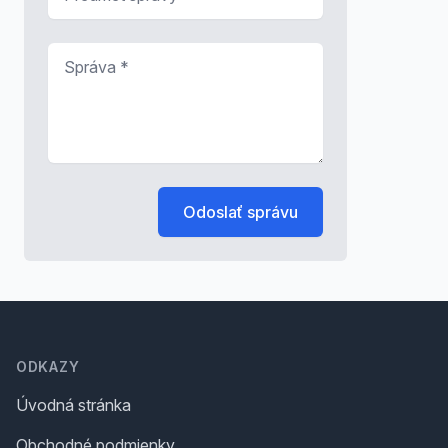
Správa
*
Odoslať správu
Footer
ODKAZY
Úvodná stránka
Obchodné podmienky