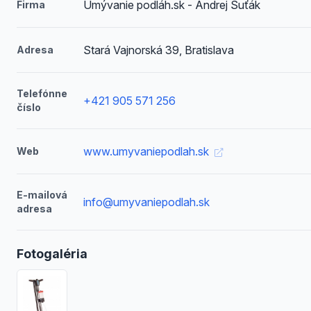
Umývanie podláh.sk - Andrej Šuťák
Firma
Stará Vajnorská 39, Bratislava
Adresa
Telefónne
+421 905 571 256
číslo
www.umyvaniepodlah.sk
Web
E-mailová
info@umyvaniepodlah.sk
adresa
Fotogaléria