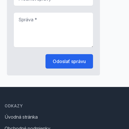
Správa
*
Odoslať správu
Footer
ODKAZY
Úvodná stránka
Obchodné podmienky