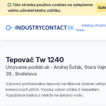
Táto stránka používa cookies na vylepšenie
Súh
vášho užívateľského zážitku.
|
katalóg strojár
firiem
Tepovač Tw 1240
Umývanie podláh.sk - Andrej Šuťák, Stará Vaj
39 , Bratislava
Výkonný profesionálny tepovač na hĺbkové čistenie veľký
kobercových plôch. Vysoký výkon vďaka 2 čerpadlám.
Vypúšťacia hadica z nádrže na špinavú vodu.