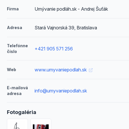
Umývanie podláh.sk - Andrej Šuťák
Firma
Stará Vajnorská 39, Bratislava
Adresa
Telefónne
+421 905 571 256
číslo
www.umyvaniepodlah.sk
Web
E-mailová
info@umyvaniepodlah.sk
adresa
Fotogaléria