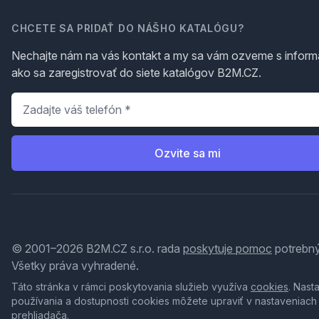
CHCETE SA PRIDAŤ DO NÁŠHO KATALÓGU?
Nechajte nám na vás kontakt a my sa vám ozveme s inform
ako sa zaregistrovať do siete katalógov B2M.CZ.
Telefón
*
Ozvite sa mi
© 2001–2026 B2M.CZ s.r.o. rada
poskytuje pomoc
potrebný
Všetky práva vyhradené.
Táto stránka v rámci poskytovania služieb využíva
cookies
. Nast
používania a dostupnosti cookies môžete upraviť v nastaveniach
prehliadača.