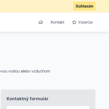
Súhlasím
Kontakt
Inzercia
akovou vodou alebo vzduchom
Kontaktný formulár
E-mail
*