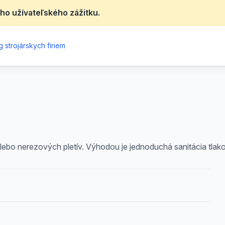
ho užívateľského zážitku.
 strojárskych firiem
alebo nerezových pletív. Výhodou je jednoduchá sanitácia tl