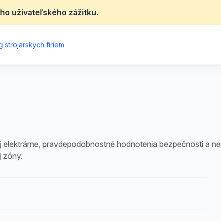
ho užívateľského zážitku.
 strojárskych firiem
j elektrárne, pravdepodobnostné hodnotenia bezpečnosti a ne
j zóny.