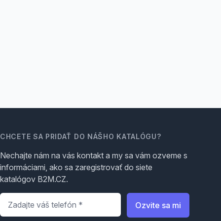
CHCETE SA PRIDAŤ DO NÁŠHO KATALÓGU?
Nechajte nám na vás kontakt a my sa vám ozveme s
informáciami, ako sa zaregistrovať do siete
katalógov B2M.CZ.
Telefón
*
Ozvite sa mi