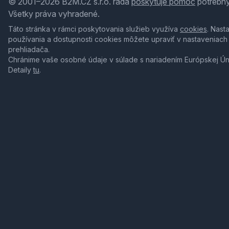
© 2001–2026 B2M.CZ s.r.o. rada
poskytuje pomoc
potrebný
Všetky práva vyhradené.
Táto stránka v rámci poskytovania služieb využíva
cookies
. Nast
používania a dostupnosti cookies môžete upraviť v nastaveniach
prehliadača.
Chránime vaše osobné údaje v súlade s nariadením Európskej Ú
Detaily
tu
.