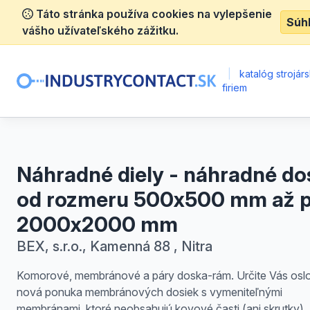
Táto stránka používa cookies na vylepšenie
Súh
vášho užívateľského zážitku.
|
katalóg strojár
firiem
Náhradné diely - náhradné do
od rozmeru 500x500 mm až 
2000x2000 mm
BEX, s.r.o., Kamenná 88 , Nitra
Komorové, membránové a páry doska-rám. Určite Vás oslo
nová ponuka membránových dosiek s vymeniteľnými
membránami, ktoré neobsahujú kovové časti (ani skrutky).