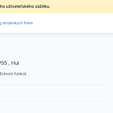
ho užívateľského zážitku.
 strojárskych firiem
55 , Hul
žstvom funkcií.