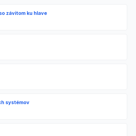
so závitom ku hlave
ých systémov