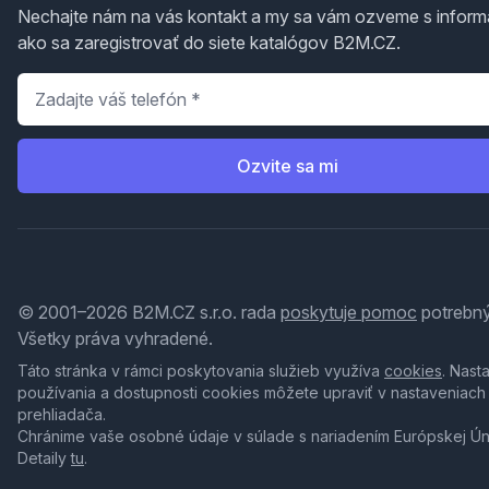
Nechajte nám na vás kontakt a my sa vám ozveme s inform
ako sa zaregistrovať do siete katalógov B2M.CZ.
Telefón
*
Ozvite sa mi
© 2001–2026 B2M.CZ s.r.o. rada
poskytuje pomoc
potrebný
Všetky práva vyhradené.
Táto stránka v rámci poskytovania služieb využíva
cookies
. Nast
používania a dostupnosti cookies môžete upraviť v nastaveniach
prehliadača.
Chránime vaše osobné údaje v súlade s nariadením Európskej Ú
Detaily
tu
.