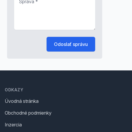
Odoslať správu
Footer
ODKAZY
Úvodná stránka
Obchodné podmienky
Inzercia