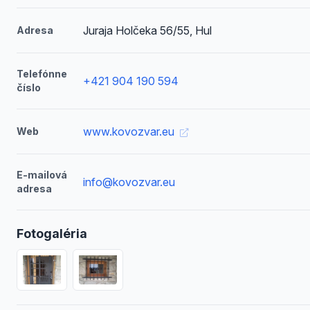
Juraja Holčeka 56/55, Hul
Adresa
Telefónne
+421 904 190 594
číslo
www.kovozvar.eu
Web
E-mailová
info@kovozvar.eu
adresa
Fotogaléria