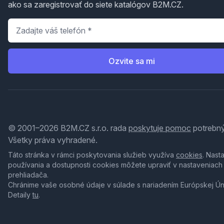
ako sa zaregistrovať do siete katalógov B2M.CZ.
Telefón
*
Ozvite sa mi
© 2001–2026 B2M.CZ s.r.o. rada
poskytuje pomoc
potrebný
Všetky práva vyhradené.
Táto stránka v rámci poskytovania služieb využíva
cookies
. Nast
používania a dostupnosti cookies môžete upraviť v nastaveniach
prehliadača.
Chránime vaše osobné údaje v súlade s nariadením Európskej Ú
Detaily
tu
.