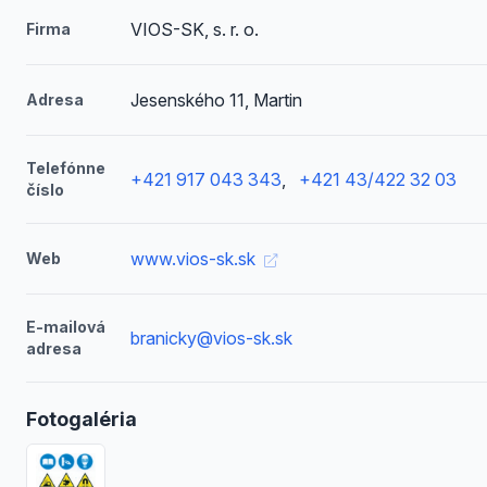
VIOS-SK, s. r. o.
Firma
Jesenského 11, Martin
Adresa
Telefónne
+421 917 043 343
,
+421 43/422 32 03
číslo
www.vios-sk.sk
Web
E-mailová
branicky@vios-sk.sk
adresa
Fotogaléria