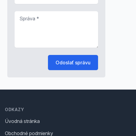
Správa
*
Odoslať správu
Footer
ODKAZY
Úvodná stránka
Obchodné podmienky