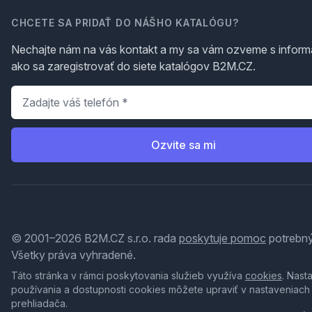
CHCETE SA PRIDAŤ DO NÁŠHO KATALÓGU?
Nechajte nám na vás kontakt a my sa vám ozveme s inform
ako sa zaregistrovať do siete katalógov B2M.CZ.
Telefón
*
Ozvite sa mi
© 2001–2026 B2M.CZ s.r.o. rada
poskytuje pomoc
potrebný
Všetky práva vyhradené.
Táto stránka v rámci poskytovania služieb využíva
cookies
. Nast
používania a dostupnosti cookies môžete upraviť v nastaveniach
prehliadača.