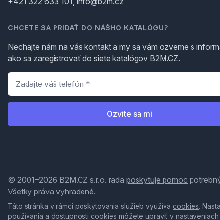
+421 322 633 101, info@b2m.cz
CHCETE SA PRIDAŤ DO NÁŠHO KATALÓGU?
Nechajte nám na vás kontakt a my sa vám ozveme s inform
ako sa zaregistrovať do siete katalógov B2M.CZ.
Telefón
*
Ozvite sa mi
© 2001–2026 B2M.CZ s.r.o. rada
poskytuje pomoc
potrebný
Všetky práva vyhradené.
Táto stránka v rámci poskytovania služieb využíva
cookies
. Nast
používania a dostupnosti cookies môžete upraviť v nastaveniach