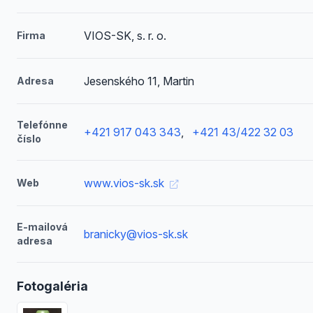
VIOS-SK, s. r. o.
Firma
Jesenského 11, Martin
Adresa
Telefónne
+421 917 043 343
,
+421 43/422 32 03
číslo
www.vios-sk.sk
Web
E-mailová
branicky@vios-sk.sk
adresa
Fotogaléria