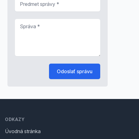
*
Správa
*
Odoslať správu
Footer
ODKAZY
Úvodná stránka