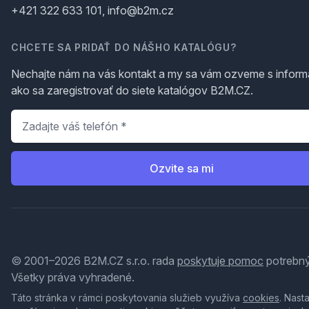
+421 322 633 101, info@b2m.cz
CHCETE SA PRIDAŤ DO NÁŠHO KATALÓGU?
Nechajte nám na vás kontakt a my sa vám ozveme s inform
ako sa zaregistrovať do siete katalógov B2M.CZ.
Telefón
*
Ozvite sa mi
© 2001–2026 B2M.CZ s.r.o. rada
poskytuje pomoc
potrebný
Všetky práva vyhradené.
Táto stránka v rámci poskytovania služieb využíva
cookies
. Nast