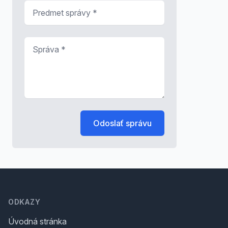
Predmet správy
*
Správa
*
Odoslať správu
Footer
ODKAZY
Úvodná stránka