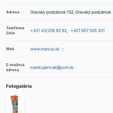
Oravský podzámok 132, Oravský podzámok
Adresa
Telefónne
+421 43/238 82 82
,
+421 907 565 301
číslo
www.marcus.sk
Web
E-mailová
marek.pjencak@post.sk
adresa
Fotogaléria