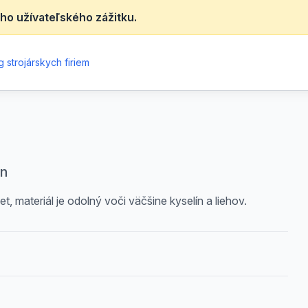
ho užívateľského zážitku.
 strojárskych firiem
in
, materiál je odolný voči väčšine kyselín a liehov.