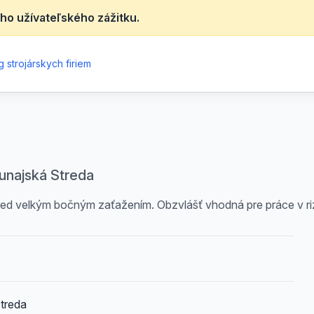
ho užívateľského zážitku.
 strojárskych firiem
Dunajská Streda
pred velkým bočným zaťažením. Obzvlášť vhodná pre práce v ri
treda